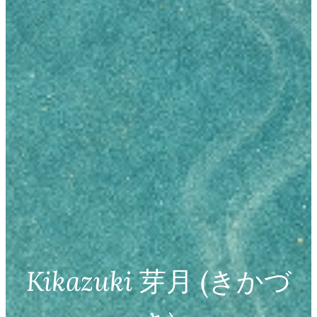
Kikazuki
芽月 (きかづ