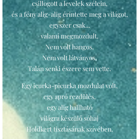
csillogott a levelek szélein,
és a fény alig-alig érintette meg a világot,
egyszer csak...
valami megmozdult.
Nem volt hangos.
Nem volt látványos.
Talán senki észere sem vette.
Egy icurka-picurka mozdulat volt,
egy apró rezdülés,
egy alig hallható
világra készülő sóhaj
Holdkert tisztásának szívében.