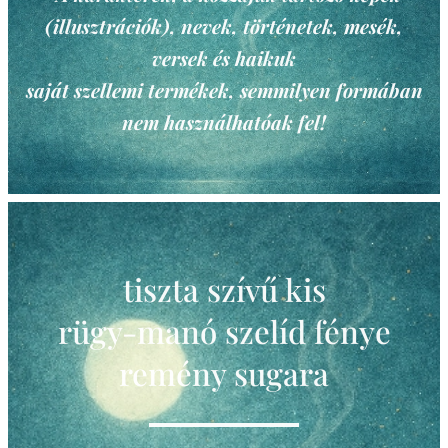
(illusztrációk), nevek, történetek, mesék,
versek és haikuk
saját szellemi termékek, semmilyen formában
nem használhatóak fel!
tiszta szívű kis
rügy-manó szelíd fénye
remény sugara