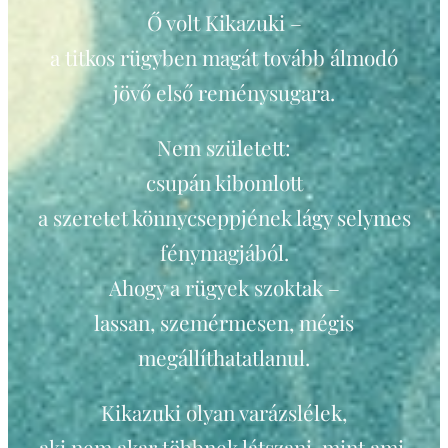
Ő volt Kikazuki –
a titkos rügyben magát tovább álmodó
jövő első reménysugara.
Nem született:
csupán kibomlott
a szeretet könnycseppjének lágy selymes
fénymagjából.
Ahogy a rügyek szoktak –
lassan, szemérmesen, mégis
megállíthatatlanul.
Kikazuki olyan varázslélek,
aki nem akar többnek látszani, mint ami.