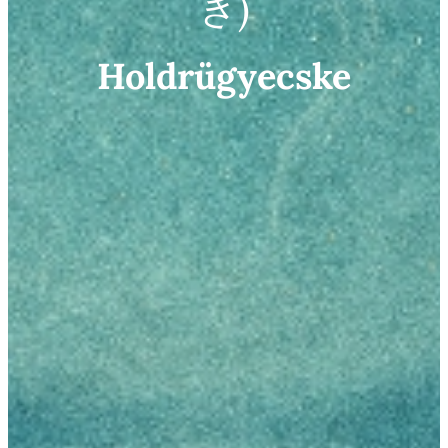
き)
Holdrügyecske