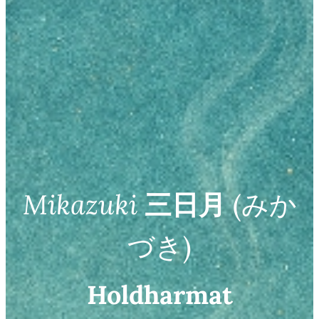
Mikazuki
三日月
(みか
づき)
Holdharmat