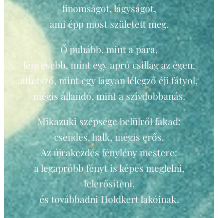
finomságot, lágyságot,
ami épp most született meg.
Ő puhább, mint a pára,
fényesebb, mint egy apró csillag az égen,
áttetsző, mint egy lágyan lélegző éji fátyol,
mégis állandó, mint a szívdobbanás.
Mikazuki szépsége belülről fakad:
csendes, halk, mégis erős.
Az újrakezdés fénylény mestere:
a legapróbb fényt is képes meglelni,
felerősíteni,
és továbbadni Holdkert lakóinak.