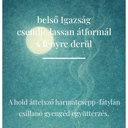
belső Igazság
csendje lassan átformál
s fényre derül
A hold áttetsző harmatcsepp-fátylán
csillanó gyengéd együttérzés.