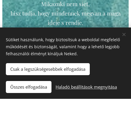
Mikazuki nem siet,
hisz tudja, hogy mindennek megvan a maga
ideje s rendje.
A szépség nem a célban,
Sütiket használunk, hogy biztosítsuk a weboldal megfelelő
hanem az utazásban rejlik,
működését és biztonságát, valamint hogy a lehető legjobb
s az út során felismert kicsinyke kis
felhasználói élményt kínáljuk Neked.
csodákban.
Csak a legszükségesebbek elfogadása
Minden mozdulata olyan, mintha
a levegőbe festené a fény vékony szálainak
Összes elfogadása
Haladó beállítások megnyitása
sugarát...
Ő Holdkert egyik legkedvesebb lénye -
mindenkire mosolyog.