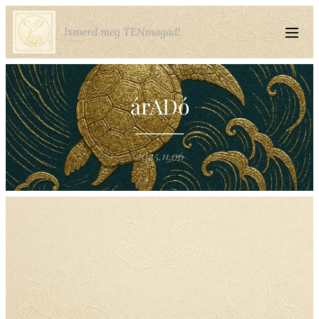
Ismerd meg TENmagad!
árADó
2025.11.06