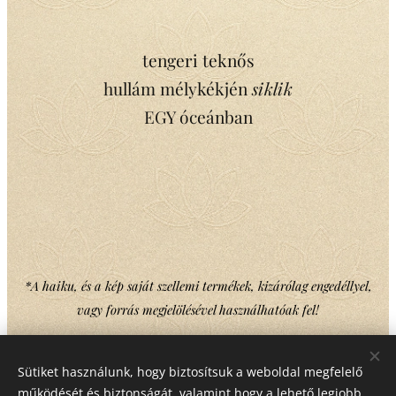
tengeri teknős
hullám mélykékjén
siklik
EGY óceánban
*A haiku, és a kép saját szellemi termékek, kizárólag engedéllyel,
vagy forrás megjelölésével használhatóak fel!
Sütiket használunk, hogy biztosítsuk a weboldal megfelelő
Share
működését és biztonságát, valamint hogy a lehető legjobb