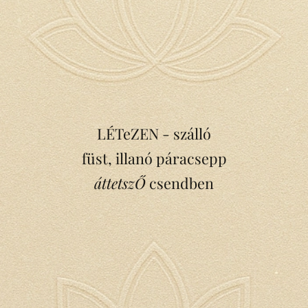
LÉTeZEN - szálló
füst, illanó páracsepp
áttetszŐ
csendben