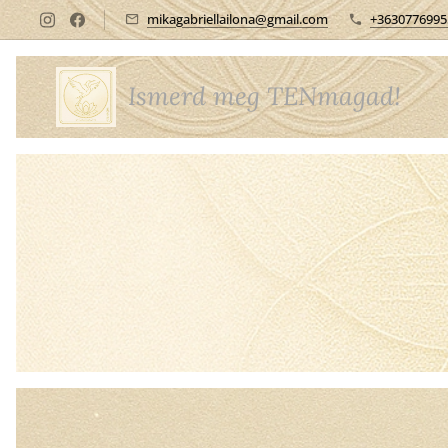
mikagabriellailona@gmail.com
+3630776995
Ismerd meg TENmagad!