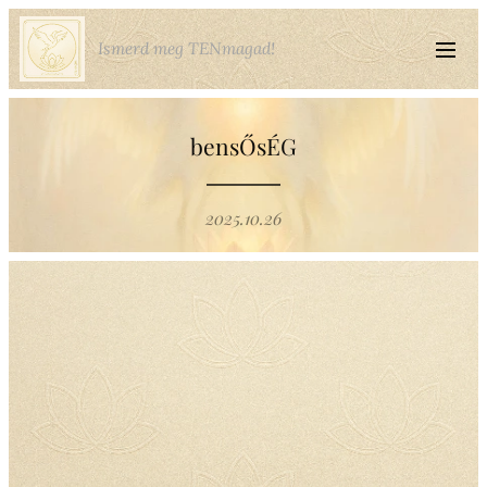
Ismerd meg TENmagad!
bensŐsÉG
2025.10.26