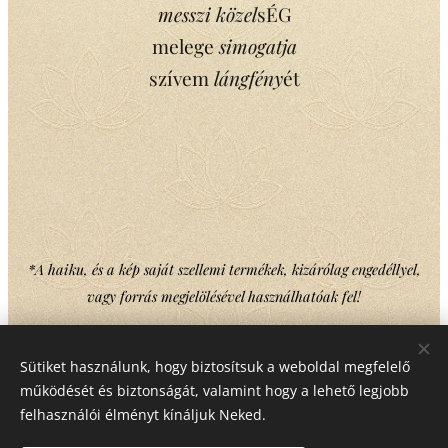
messzi
közel
sÉG
melege
simogatja
szívem
lángfény
ét
*A haiku, és a kép saját szellemi termékek, kizárólag engedéllyel,
vagy forrás megjelölésével használhatóak fel!
Sütiket használunk, hogy biztosítsuk a weboldal megfelelő
Share
működését és biztonságát, valamint hogy a lehető legjobb
felhasználói élményt kínáljuk Neked.