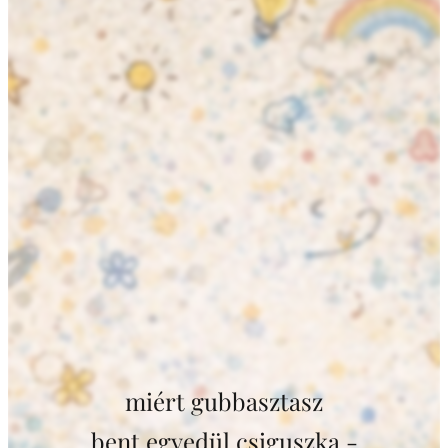
miért gubbasztasz
bent egyedül csiguszka -