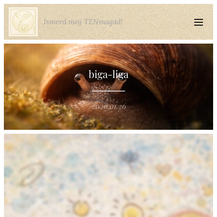
Ismerd meg TENmagad!
biga-liga
2026.01.26