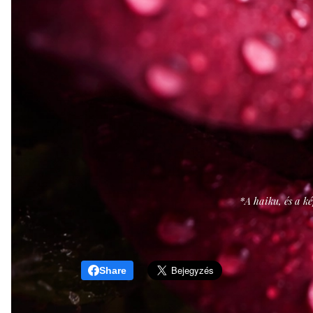
*A haiku, és a ké
Share