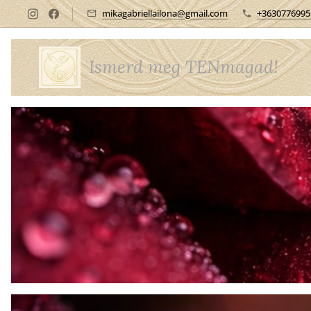
mikagabriellailona@gmail.com
+3630776995
Ismerd meg TENmagad!