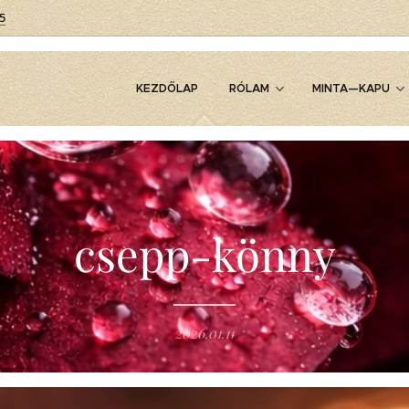
5
KEZDŐLAP
RÓLAM
MINTA—KAPU
csepp-könny
2026.01.11