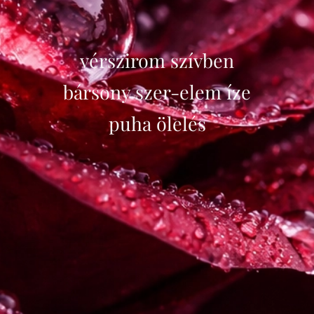
vérszirom szívben
bársony szer-elem íze
puha ölelés