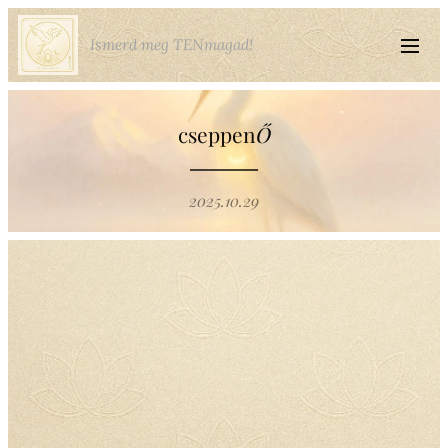
Ismerd meg TENmagad!
cseppen
Ő
2025.10.29