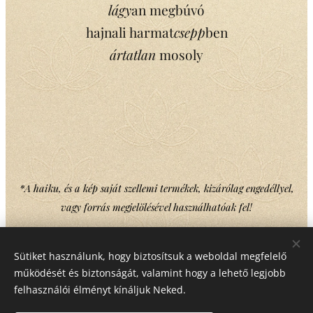
lágy
an megbúvó
hajnali harmat
csepp
ben
ártatlan
mosoly
*A haiku, és a kép saját szellemi termékek, kizárólag engedéllyel,
vagy forrás megjelölésével használhatóak fel!
Sütiket használunk, hogy biztosítsuk a weboldal megfelelő
Share
működését és biztonságát, valamint hogy a lehető legjobb
felhasználói élményt kínáljuk Neked.