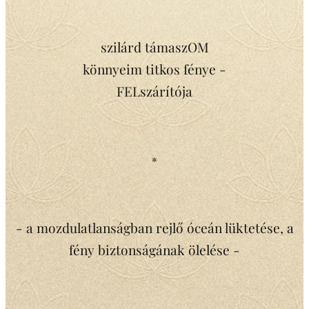
szilárd támaszOM
könnyeim titkos fénye -
FELszárítója
*
- a mozdulatlanságban rejlő óceán lüktetése, a
fény biztonságának ölelése -