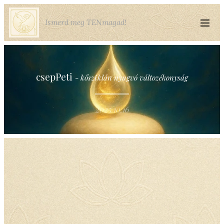
Ismerd meg TENmagad!
csepPeti
-
kősziklán nyugvó változékonyság
2025.10.16