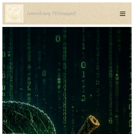
Ismerd meg TENmagad!