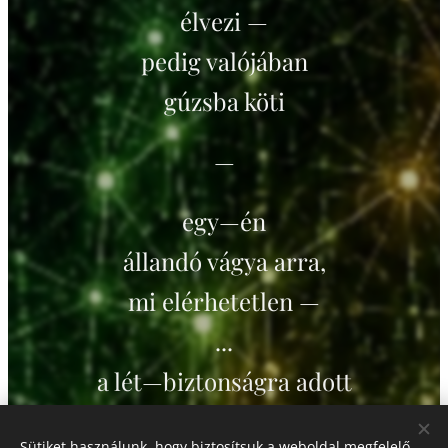
élvezi —
pedig valójában
gúzsba köti
—
egy—én
állandó vágya arra,
mi elérhetetlen —
...
a lét—biztonságra adott
bizonyíték s garancia
Sütiket használunk, hogy biztosítsuk a weboldal megfelelő