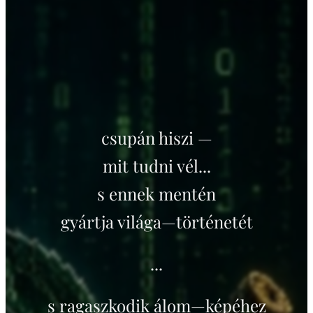
csupán hiszi —
mit tudni vél...
s ennek mentén
gyártja világa—történetét
...
s ragaszkodik álom—képéhez