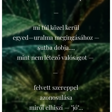
—
mi túl közel kerül
egyed—uralma megingásához —
sutba dobja...,
mint nem létező valóságot —
—
felvett szereppel
azonosulása
miről elhiszi — "jó"...