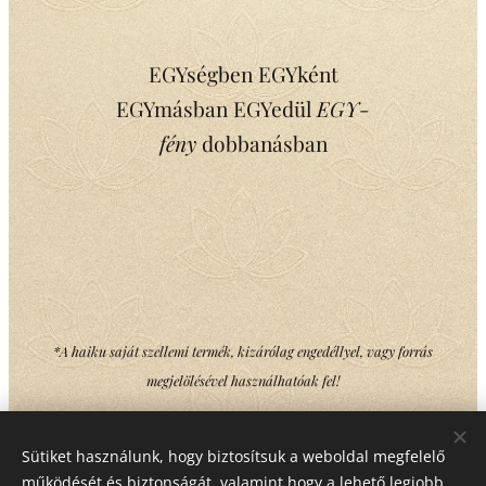
EGYségben EGYként
EGYmásban EGYedül
EGY
-
fény
dobbanásban
*A haiku saját szellemi termék, kizárólag engedéllyel, vagy forrás
megjelölésével használhatóak fel!
Sütiket használunk, hogy biztosítsuk a weboldal megfelelő
Share
működését és biztonságát, valamint hogy a lehető legjobb