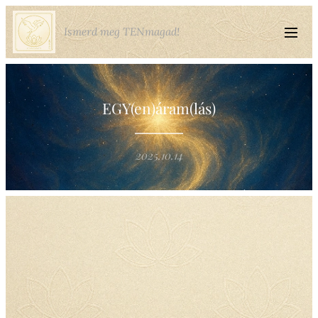
Ismerd meg TENmagad!
EGY(en)áram(lás)
2025.10.14