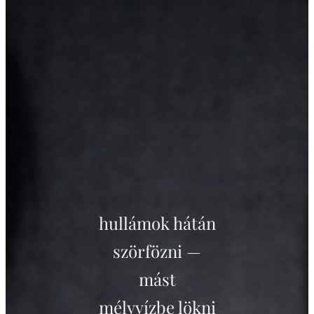
hullámok hátán
szörfözni —
mást
mélyvízbe lökni