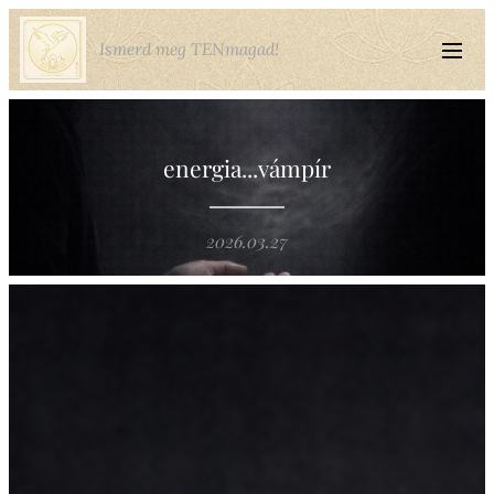
Ismerd meg TENmagad!
energia...vámpír
2026.03.27