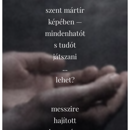
szent mártír
képében —
mindenhatót
s tudót
játszani
...
lehet?
messzire
hajított