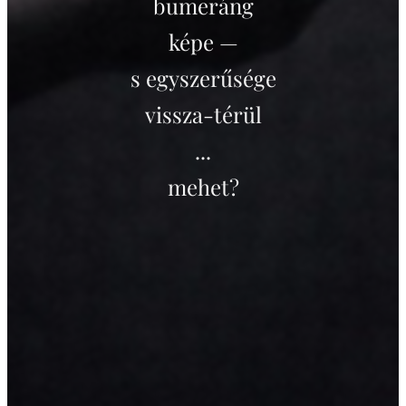
bumeráng
képe —
s egyszerűsége
vissza-térül
...
mehet?