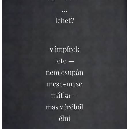
...
lehet?
vámpírok
léte —
nem csupán
mese-mese
mátka —
más véréből
élni