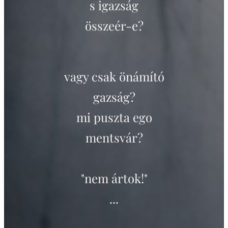
s igazság
összeér-e?
vagy csak önámító
gazság?
mi puszta ego
mentsvár?
"nem ártok!"
...