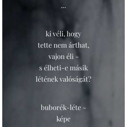
...
ki véli, hogy
tette nem árthat,
vajon éli -
s élheti-e másik
létének valóságát?
buborék-léte -
képe