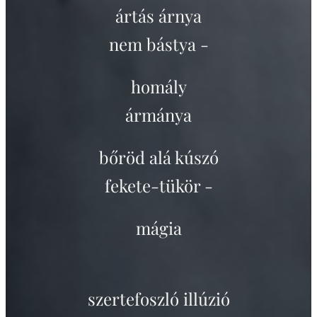
ártás árnya
nem bástya -
homály
ármánya
bőröd alá kúszó
fekete-tükör -
mágia
szertefoszló illúzió