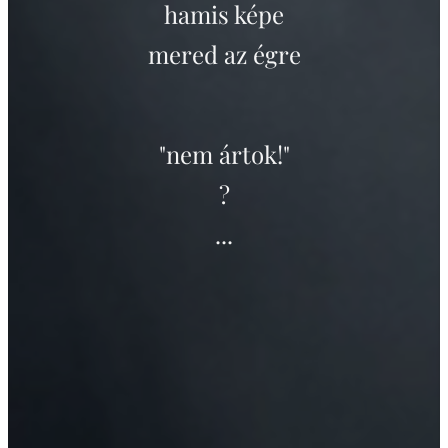
hamis képe
mered az égre
"nem ártok!"
?
...