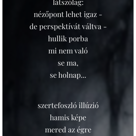
látszólag:
nézőpont lehet igaz -
de perspektívát váltva -
hullik porba
mi nem való
se ma,
se holnap...
szertefoszló illúzió
hamis képe
mered az égre