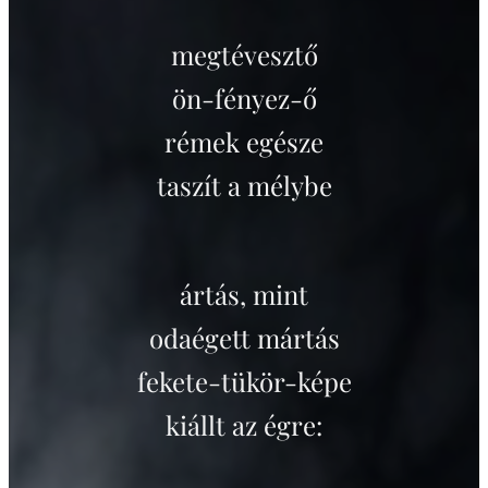
megtévesztő
ön-fényez-ő
rémek egésze
taszít a mélybe
ártás, mint
odaégett mártás
fekete-tükör-képe
kiállt az égre: