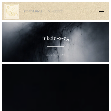
Ismerd meg TENmagad!
fekete-s-ég
2026.03.03