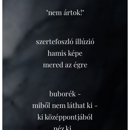
"nem ártok!"
szertefoszló illúzió
hamis képe
mered az égre
buborék -
miből nem láthat ki -
ki középpontjából
néz ki...