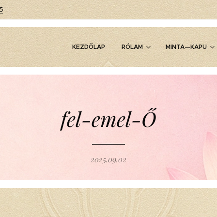
5
KEZDŐLAP
RÓLAM
MINTA—KAPU
fel-emel-Ő
2025.09.02