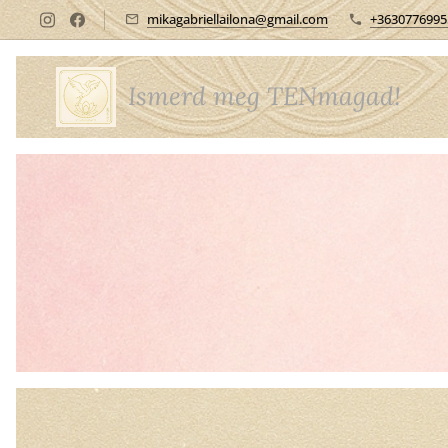
mikagabriellailona@gmail.com
+3630776995
Ismerd meg TENmagad!