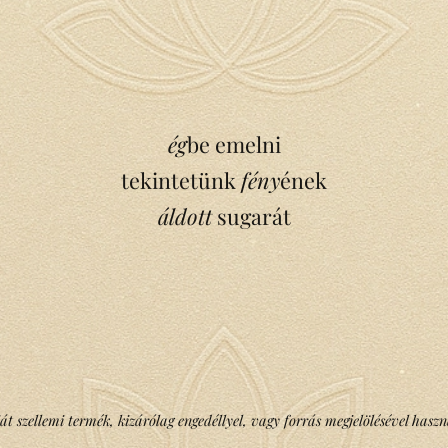
ég
be emelni
tekintetünk
fény
ének
áldott
sugarát
át szellemi termék, kizárólag engedéllyel, vagy forrás megjelölésével haszn