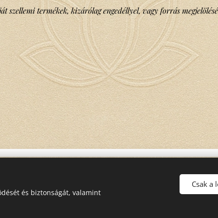
ját szellemi termékek, kizárólag engedéllyel, vagy forrás megjelölésé
Csak a 
Copyright © Minden jog fenntartva Mika Gabriella Ilona - 2022
dését és biztonságát, valamint
Az emlékezet léte öröktől való.
Sütik