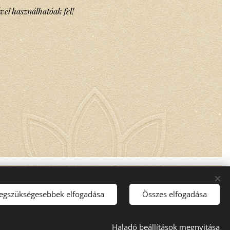
vel használhatóak fel!
legszükségesebbek elfogadása
Összes elfogadása
Haladó beállítások megnyitása