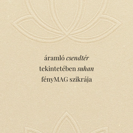
áramló
csendtér
tekintetében
suhan
fényMAG szikrája