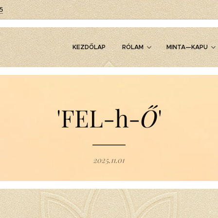
5
KEZDŐLAP
RÓLAM
MINTA—KAPU
'FEL-h-
Ő
'
2025.11.01