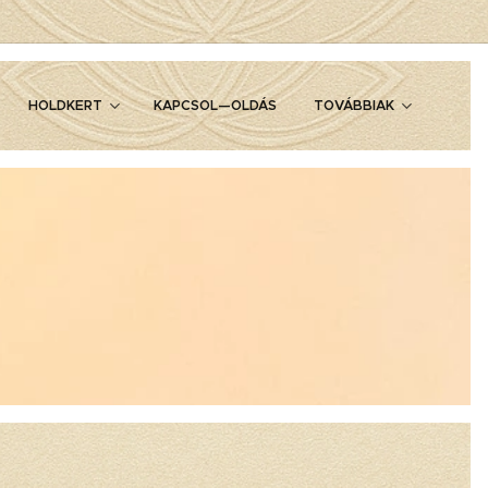
HOLDKERT
KAPCSOL—OLDÁS
TOVÁBBIAK