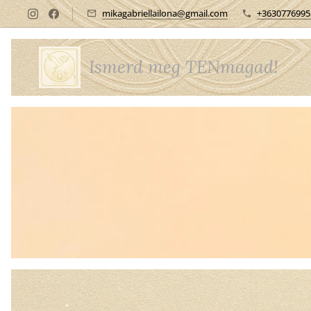
mikagabriellailona@gmail.com
+3630776995
Ismerd meg TENmagad!