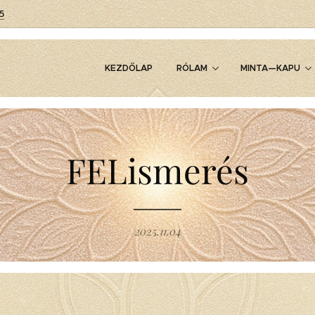
5
KEZDŐLAP
RÓLAM
MINTA—KAPU
FELismerés
2025.11.04