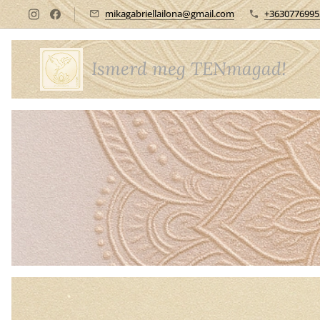
mikagabriellailona@gmail.com
+3630776995
Ismerd meg TENmagad!