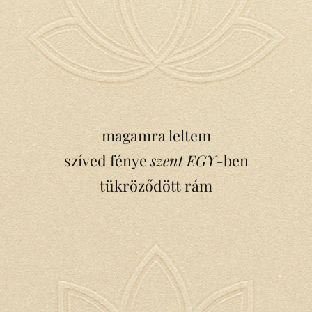
magamra leltem
szíved fénye
szent EGY
-ben
tükröződött rám