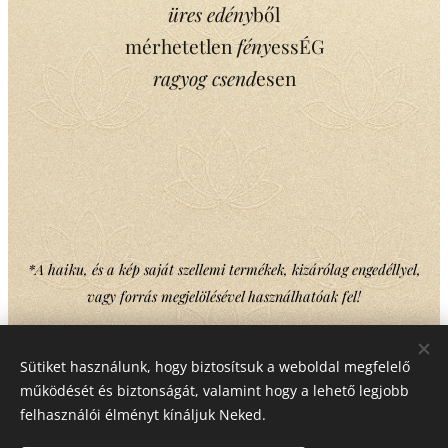
üres edény
ből
mérhetetlen
fény
essÉG
ragyog csend
esen
*A haiku, és a kép saját szellemi termékek, kizárólag engedéllyel,
vagy forrás megjelölésével használhatóak fel!
Sütiket használunk, hogy biztosítsuk a weboldal megfelelő
Share
működését és biztonságát, valamint hogy a lehető legjobb
felhasználói élményt kínáljuk Neked.