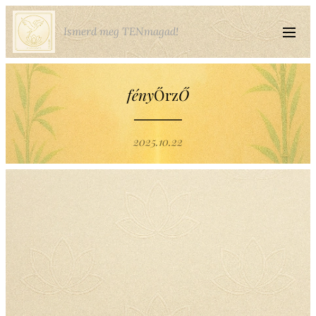
Ismerd meg TENmagad!
fény
Őrz
Ő
2025.10.22