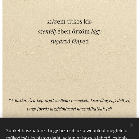
szív
em titkos kis
szentély
ében őrzöm
lágy
sugárzó fény
ed
*A haiku, és a kép saját szellemi termékek, kizárólag engedéllyel,
vagy forrás megjelölésével használhatóak fel!
Sütiket használunk, hogy biztosítsuk a weboldal megfelelő
Share
működését és biztonságát, valamint hogy a lehető legjobb