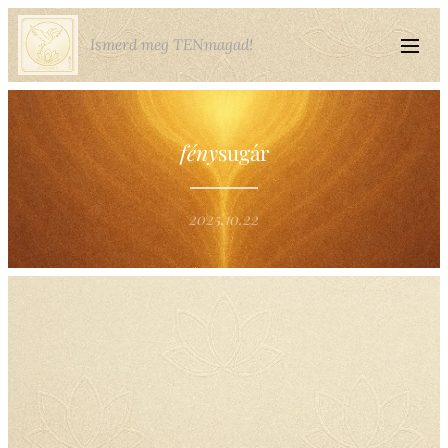
Ismerd meg TENmagad!
fény
sugár
2025.10.22