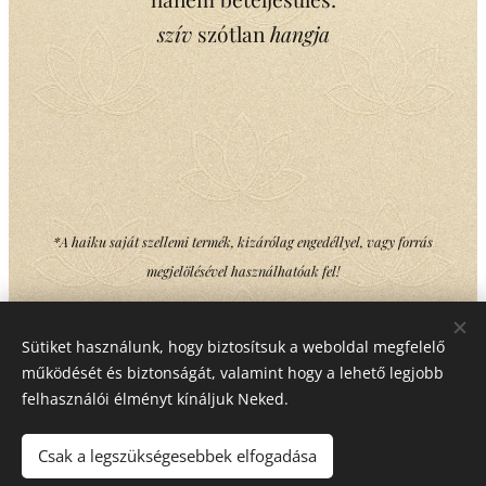
szív
szótlan
hangja
*A haiku saját szellemi termék, kizárólag engedéllyel, vagy forrás
megjelölésével használhatóak fel!
Sütiket használunk, hogy biztosítsuk a weboldal megfelelő
Share
működését és biztonságát, valamint hogy a lehető legjobb
felhasználói élményt kínáljuk Neked.
Csak a legszükségesebbek elfogadása
Copyright © Minden jog fenntartva Mika Gabriella Ilona - 2022