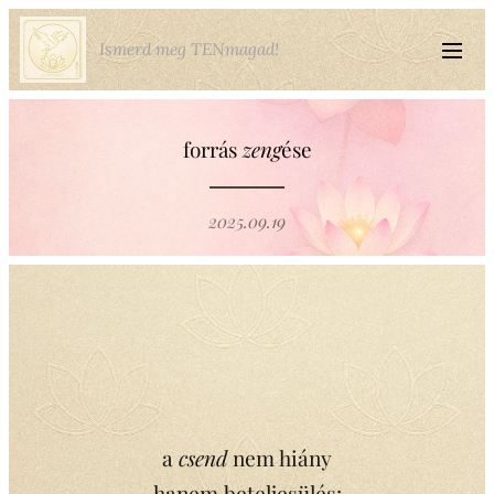
Ismerd meg TENmagad!
forrás
zeng
ése
2025.09.19
a
csend
nem hiány
hanem beteljesülés: