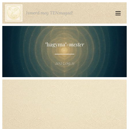
Ismerd meg TENmagad!
"hagyma"-
mester
2025.09.11