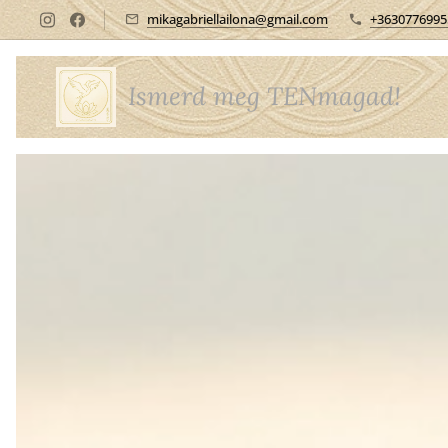
mikagabriellailona@gmail.com
+3630776995
Ismerd meg TENmagad!