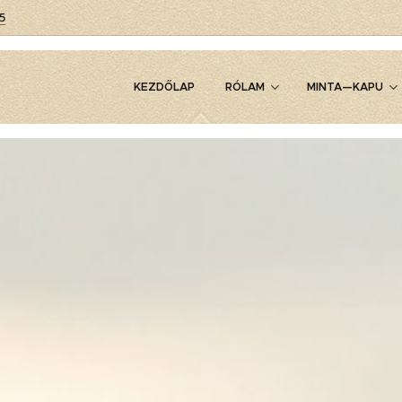
5
KEZDŐLAP
RÓLAM
MINTA—KAPU