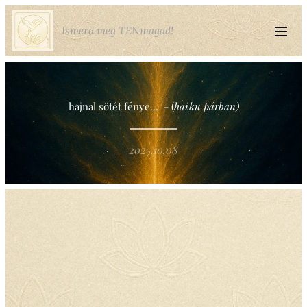
Ismerd meg TENmagad!
hajnal sötét fénye... - (
haiku párban)
2025.10.08