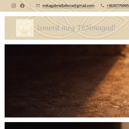
mikagabriellailona@gmail.com
+3630776995
Ismerd meg TENmagad!