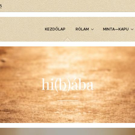
5
KEZDŐLAP
RÓLAM
MINTA—KAPU
hi(b)ába
2026.02.18