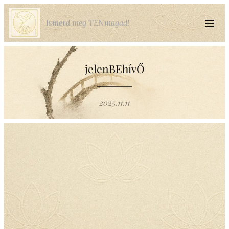
Ismerd meg TENmagad!
jelenBEhívŐ
2025.11.11