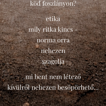
köd foszlányon?
etika
mily ritka kincs -
norma orra
nehezen
szagolja
mi bent nem létező
kívülről nehezen besöpörhető...