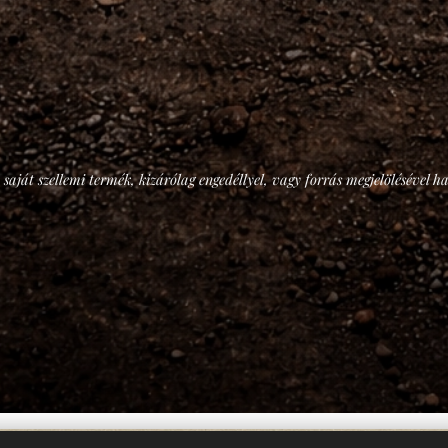
 saját szellemi termék, kizárólag engedéllyel, vagy forrás megjelölésével h