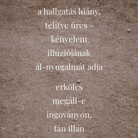
a hallgatás hiány.
telítve üres -
kényelem
illúziójának
ál-nyugalmát adja
erkölcs
megáll-e
ingoványon,
tán illan