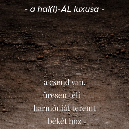
- a hal(l)-ÁL luxusa -
a csend van.
üresen teli -
harmóniát teremt
békét hoz