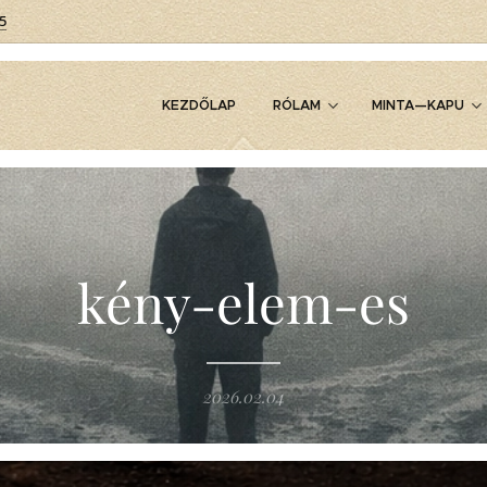
5
KEZDŐLAP
RÓLAM
MINTA—KAPU
kény-elem-es
2026.02.04