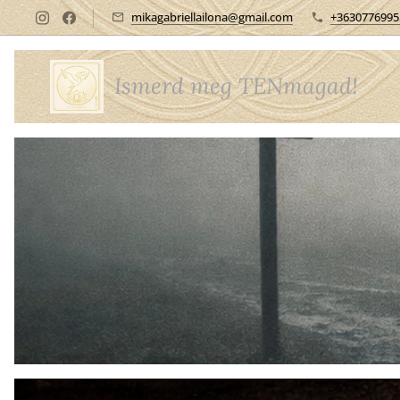
mikagabriellailona@gmail.com
+3630776995
Ismerd meg TENmagad!