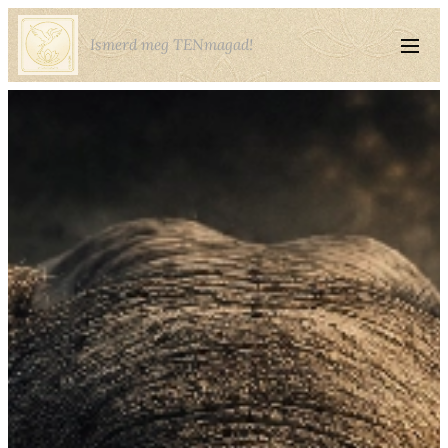
Ismerd meg TENmagad!