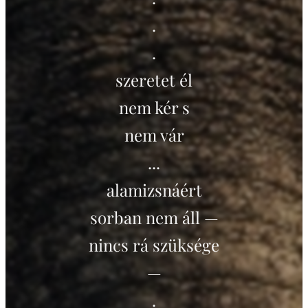
.
.
szeretet él
nem kér s
nem vár
...
alamizsnáért
sorban nem áll —
nincs rá szüksége
—
.