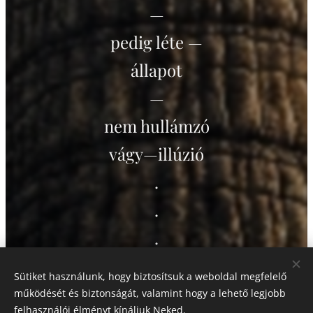
—
pedig léte —
állapot
—
nem hullámzó
vágy—illúzió
.
.
.
nem másnak szól —
Sütiket használunk, hogy biztosítsuk a weboldal megfelelő
önmagában való
működését és biztonságát, valamint hogy a lehető legjobb
felhasználói élményt kínáljuk Neked.