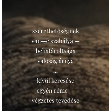
szerethetőségnek
van—e szabálya —
behatároltsága
valóság árnya
...
kívül keresése
egyén réme —
végzetes tévedése
.