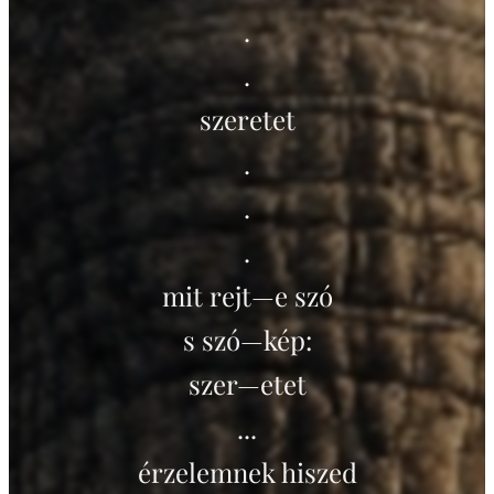
.
.
szeretet
.
.
.
mit rejt—e szó
s szó—kép:
szer—etet
...
érzelemnek hiszed