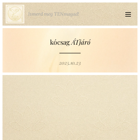
Ismerd meg TENmagad!
kócsag
ÁTjáró
2025.10.23