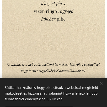
lélegzet fénye
vízen ringó
ragyogó
hó
fehér
pihe
*A haiku, és a kép saját szellemi termékek, kizárólag engedéllyel,
vagy forrás megjelölésével használhatóak fel!
Sütiket használunk, hogy biztosítsuk a weboldal megfelelő
Share
működését és biztonságát, valamint hogy a lehető legjobb
felhasználói élményt kínáljuk Neked.