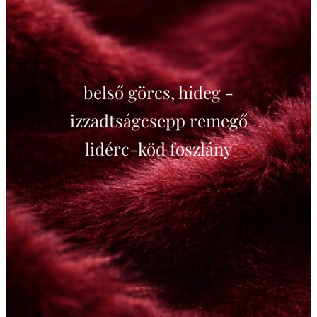
belső görcs, hideg -
izzadtságcsepp remegő
lidérc-köd foszlány