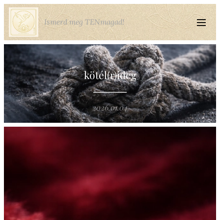
Ismerd meg TENmagad!
kötél(r)ideg
2026.01.04