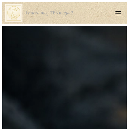
Ismerd meg TENmagad!