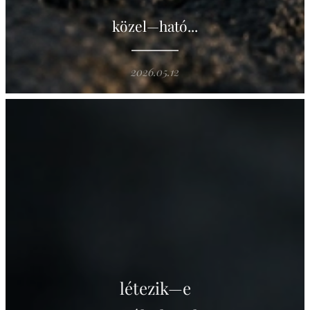
közel—ható...
2026.05.12
létezik—e