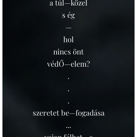
a túl—közel
s ég
—
hol
nincs önt
védŐ—elem?
.
.
.
szeretet be—fogadása
...
vajon félhet—e