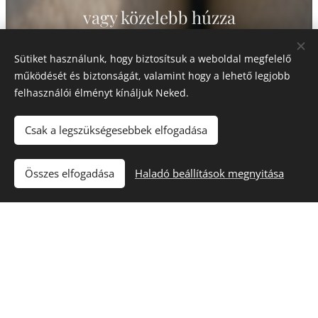
vagy közelebb húzza
igazi ÉNtelen léted?
Sütiket használunk, hogy biztosítsuk a weboldal megfelelő
.
működését és biztonságát, valamint hogy a lehető legjobb
felhasználói élményt kínáljuk Neked.
.
.
Csak a legszükségesebbek elfogadása
közel lenni
Összes elfogadása
Haladó beállítások megnyitása
ön—magadhoz —
be—engedni... azt —
ki kíváncsi rád
...
közel lépsz?