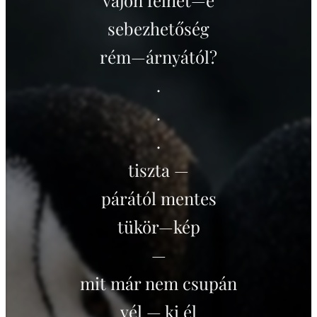
sebezhetőség
rém—árnyától?
.
.
.
tiszta —
párától mentes
tükör—kép
—
mit már nem csupán
vél — ki él