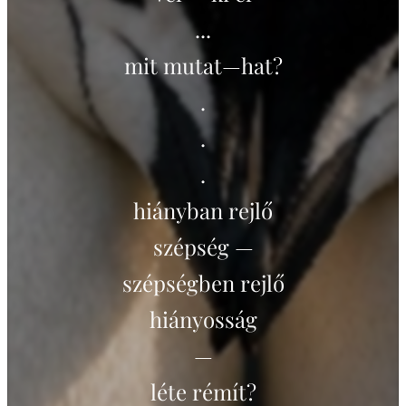
...
mit mutat—hat?
.
.
.
hiányban rejlő
szépség —
szépségben rejlő
hiányosság
—
léte rémít?