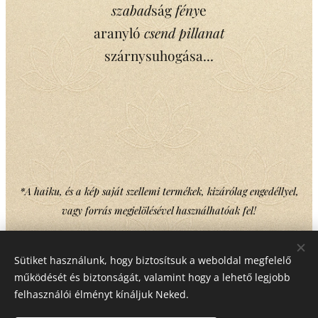
szabad
ság
fény
e
aranyló
csend pillanat
szárnysuhogása...
*A haiku, és a kép saját szellemi termékek, kizárólag engedéllyel,
vagy forrás megjelölésével használhatóak fel!
Sütiket használunk, hogy biztosítsuk a weboldal megfelelő
Share
működését és biztonságát, valamint hogy a lehető legjobb
felhasználói élményt kínáljuk Neked.