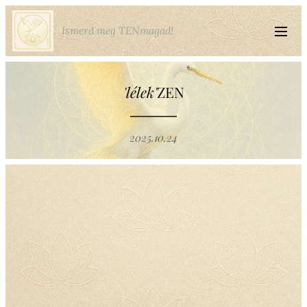
Ismerd meg TENmagad!
'lélek'
ZEN
2025.10.24