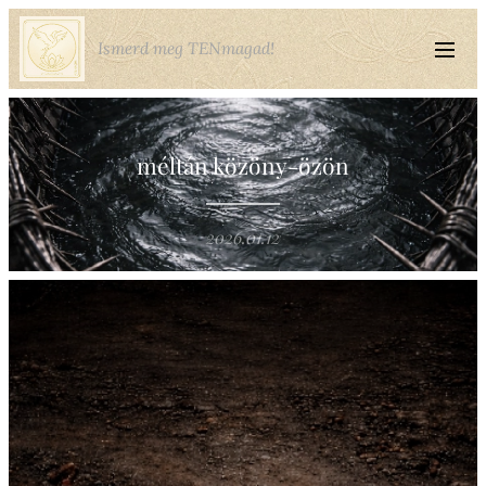
Ismerd meg TENmagad!
méltán közöny-özön
2026.01.12