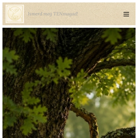
Ismerd meg TENmagad!