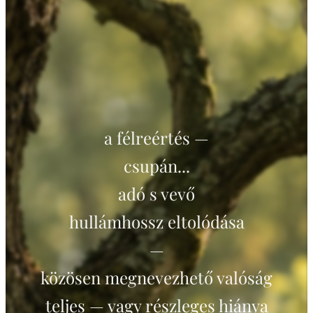
a félreértés —
csupán...
adó s vevő
hullámhossz eltolódása
—
közösen megnevezhető valóság
teljes — vagy részleges hiánya