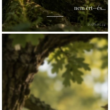
nem ért—és...
2026.05.24