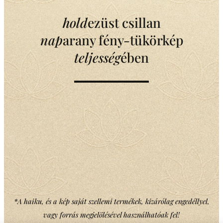
hold
ezüst csillan
nap
arany fény-tükörkép
teljesség
ében
*A haiku, és a kép saját szellemi termékek, kizárólag engedéllyel,
vagy forrás megjelölésével használhatóak fel!