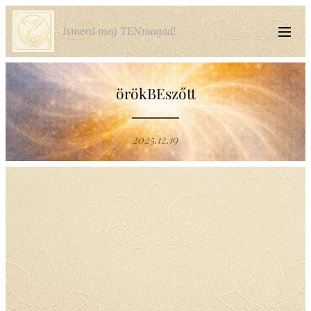
Ismerd meg TENmagad!
örökBEszőtt
2025.12.19