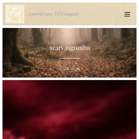
Ismerd meg TENmagad!
szarvasgomba
2026.01.14