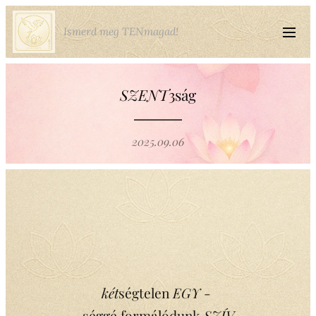
Ismerd meg TENmagad!
SZENT
3ság
2025.09.06
két
ségtelen
EGY
-
séggé formálódunk
SZÍV