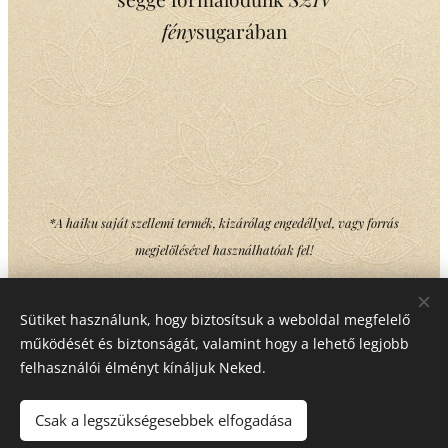
fény
sugarában
*A haiku saját szellemi termék, kizárólag engedéllyel, vagy forrás
megjelölésével használhatóak fel!
Sütiket használunk, hogy biztosítsuk a weboldal megfelelő
Share
működését és biztonságát, valamint hogy a lehető legjobb
felhasználói élményt kínáljuk Neked.
Csak a legszükségesebbek elfogadása
Copyright © Minden jog fenntartva Mika Gabriella Ilona - 2022