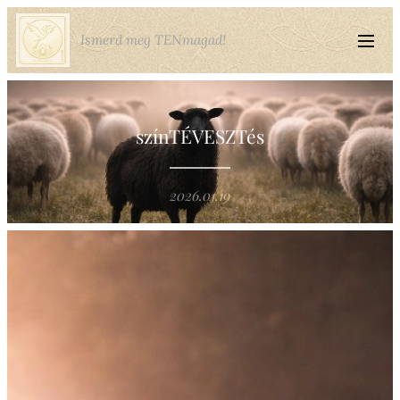
Ismerd meg TENmagad!
színTÉVESZTés
2026.01.19