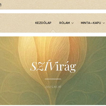
5
KEZDŐLAP
RÓLAM
MINTA—KAPU
SZÍV
irág
2025.10.16