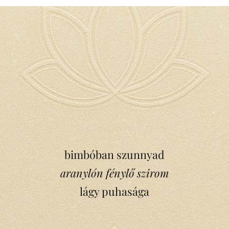
bimbóban szunnyad
aranylón fénylő szirom
lágy puhasága