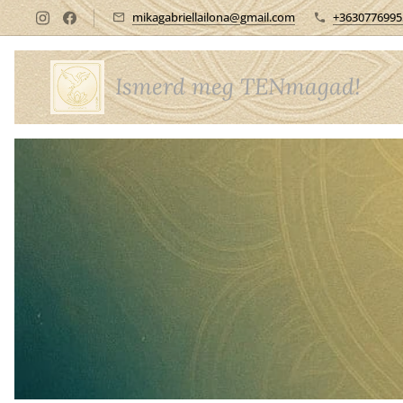
mikagabriellailona@gmail.com
+3630776995
Ismerd meg TENmagad!