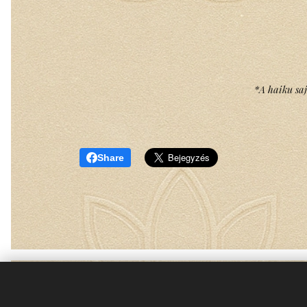
*A haiku saj
Share