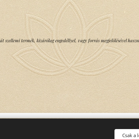
át szellemi termék, kizárólag engedéllyel, vagy forrás megjelölésével haszn
Csak a 
Copyright © Minden jog fenntartva Mika Gabriella Ilona - 2022