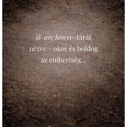
ál-
arc könyv
-tárát
nézve - okos és boldog
az emberiség...