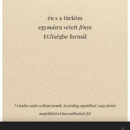
én s a türköm
egy
más
ra vetett
fény
e
EGYségbe formál
*A haiku saját szellemi termék, kizárólag engedéllyel, vagy forrás
megjelölésével használhatóak fel!