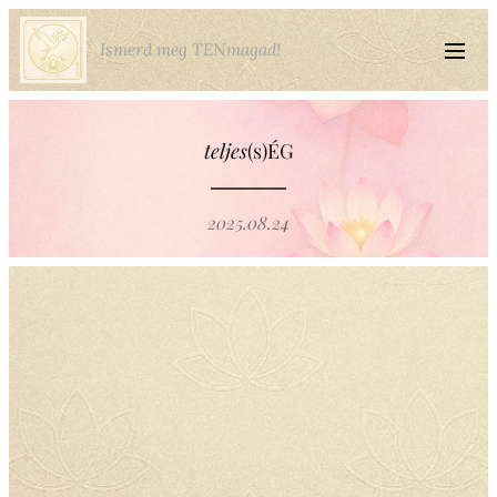
Ismerd meg TENmagad!
teljes
(s)ÉG
2025.08.24