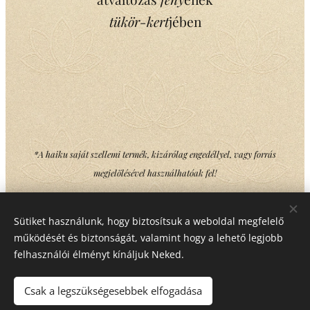
tükör-kert
jében
*A haiku saját szellemi termék, kizárólag engedéllyel, vagy forrás
megjelölésével használhatóak fel!
Sütiket használunk, hogy biztosítsuk a weboldal megfelelő
Share
működését és biztonságát, valamint hogy a lehető legjobb
felhasználói élményt kínáljuk Neked.
Csak a legszükségesebbek elfogadása
Copyright © Minden jog fenntartva Mika Gabriella Ilona - 2022