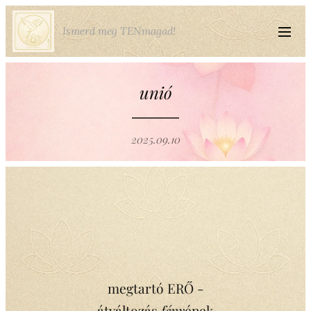
Ismerd meg TENmagad!
unió
2025.09.10
megtartó ERŐ -
átváltozás
fény
ének