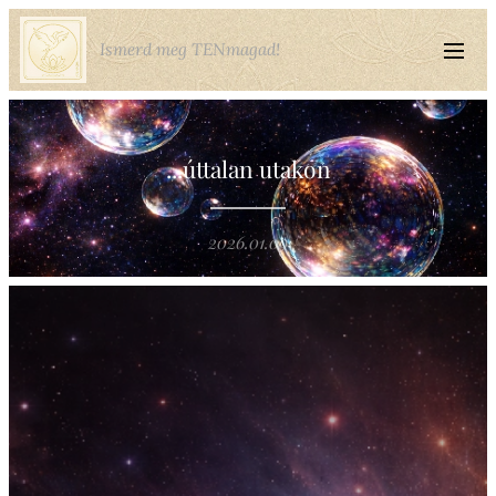
Ismerd meg TENmagad!
...úttalan utakon
2026.01.09