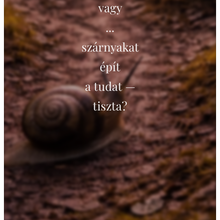
vagy
...
szárnyakat
épít
a tudat —
tiszta?