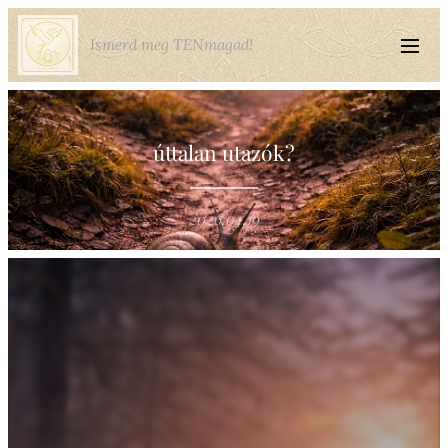
Ismerd meg TENmagad!
úttalan utazók?
2026.04.19