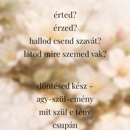
érted?
érzed?
hallod csend szavát?
látod mire szemed vak?
döntésed kész -
agy-szül-emény
mit szül e tény
csupán