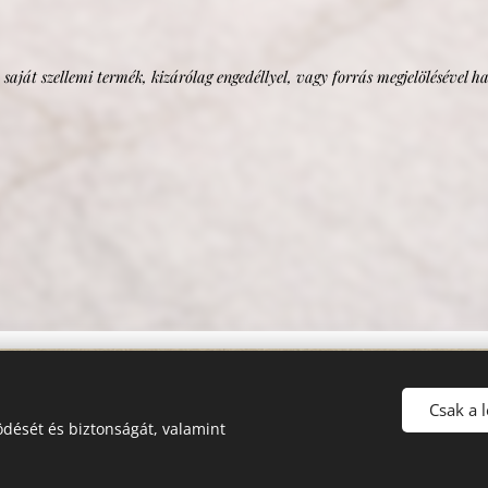
 saját szellemi termék, kizárólag engedéllyel, vagy forrás megjelölésével h
Csak a 
Copyright © Minden jog fenntartva Mika Gabriella Ilona - 2022
dését és biztonságát, valamint
Az emlékezet léte öröktől való.
Sütik