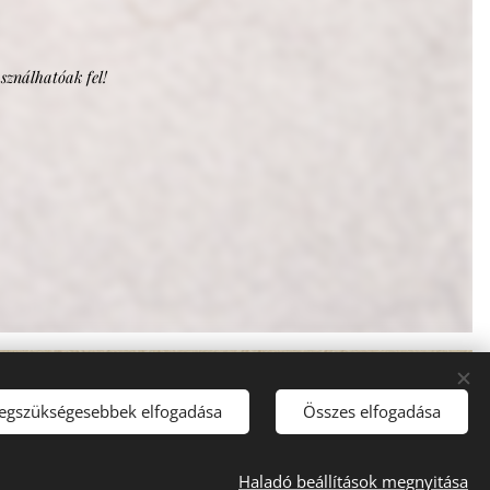
asználhatóak fel!
legszükségesebbek elfogadása
Összes elfogadása
Haladó beállítások megnyitása