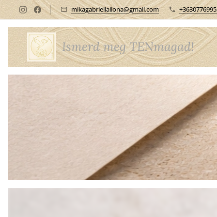
mikagabriellailona@gmail.com
+3630776995
Ismerd meg TENmagad!