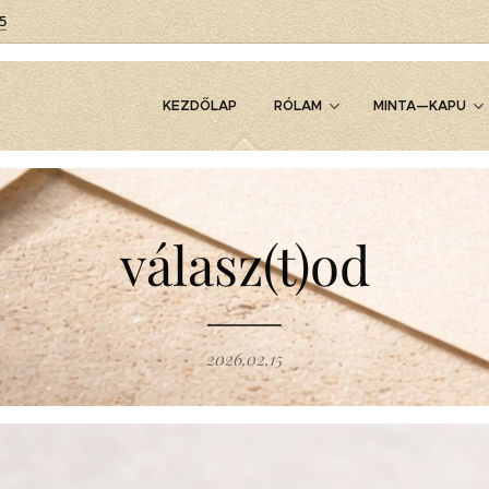
5
KEZDŐLAP
RÓLAM
MINTA—KAPU
válasz(t)od
2026.02.15