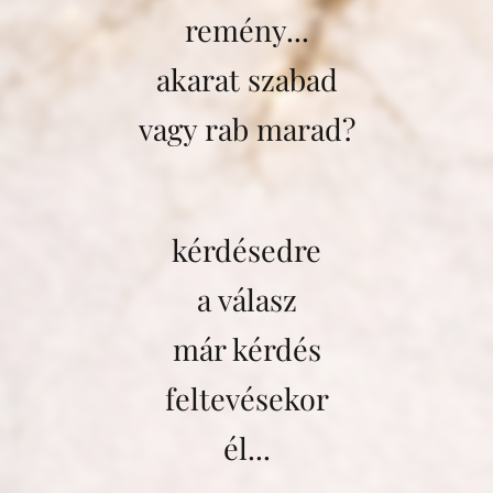
remény...
akarat szabad
vagy rab marad?
kérdésedre
a válasz
már kérdés
feltevésekor
él...